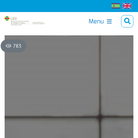
Menu
783