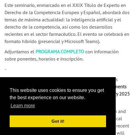
Este seminario, enmarcado en el XXIX Título de Experto en
Derecho de la Competencia Europeo y Español, abordará dos
temas de máxima actualidad: la inteligencia artificial y el
derecho de la competencia, así como los desarrollos
recientes en el sector farmacéutico. El evento se celebrará en
formato híbrido (presencial y Microsoft Teams).
Adjuntamos el
PROGRAMA COMPLETO
con información
sobre ponentes, horarios e inscripción.
-
The
Competition Policy and Regulation Centre (CPCR)
is
pleased to announce the
Seminar on Recent Developments
This website uses cookies to ensure you get
in EU Competition Law
, to be held on
Friday, 6 February 2025
the best experience on our website.
at Universidad San Pablo CEU.
Learn more
This seminar, part of the XXIX Expert Title in European and
Spanish Competition Law, will address two highly topical
Got it!
issues: artificial intelligence and competition law, and recent
developments in the pharmaceutical sector. The event will