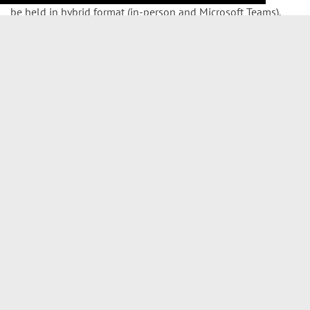
be held in hybrid format (in-person and Microsoft Teams).
Please find attached the
FULL PROGRAMME
with details on
speakers, schedule and registration.
Tags
COMPETENCE LAW
SEMINAR
TITULO DE EXPERTO
INTELIGENCIA ARTIFICIAL
ARTIFICIAL INTELLIGENCE
(+34) 915 14 04 22