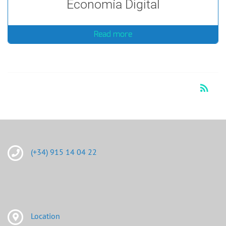
Economía Digital
Read more
RSS
rss_feed
(+34) 915 14 04 22
Location