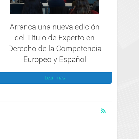
Arranca una nueva edición
del Título de Experto en
Derecho de la Competencia
Europeo y Español
Leer más
RSS
rss_feed